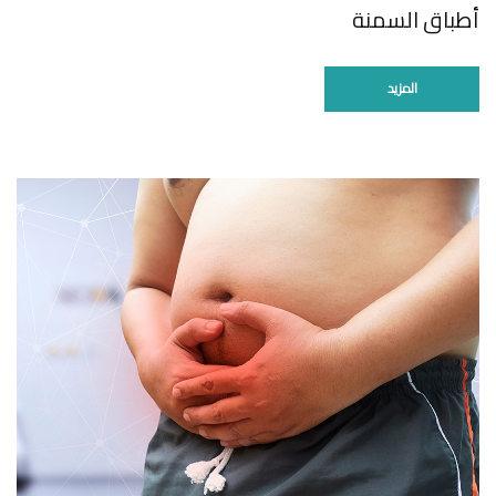
أطباق السمنة
المزيد