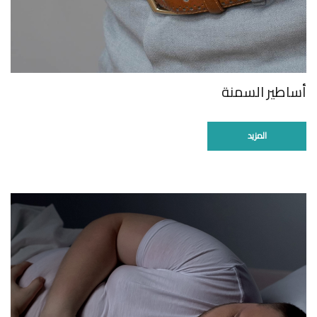
أساطير السمنة
المزيد